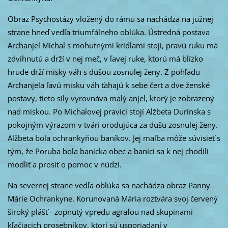
Obraz Psychostázy vložený do rámu sa nachádza na južnej
strane hneď vedľa triumfálneho oblúka. Ústredná postava
Archanjel Michal s mohutnými krídlami stojí, pravú ruku má
zdvihnutú a drží v nej meč, v ľavej ruke, ktorú má blízko
hrude drží misky váh s dušou zosnulej ženy. Z pohľadu
Archanjela ľavú misku váh ťahajú k sebe čert a dve ženské
postavy, tieto sily vyrovnáva malý anjel, ktorý je zobrazený
nad miskou. Po Michalovej pravici stojí Alžbeta Durínska s
pokojným výrazom v tvári orodujúca za dušu zosnulej ženy.
Alžbeta bola ochrankyňou baníkov. Jej maľba môže súvisieť s
tým, že Poruba bola banícka obec a baníci sa k nej chodili
modliť a prosiť o pomoc v núdzi.
Na severnej strane vedľa oblúka sa nachádza obraz Panny
Márie Ochrankyne. Korunovaná Mária roztvára svoj červený
široký plášť - zopnutý vpredu agrafou nad skupinami
kľačiacich prosebníkov, ktorí sú usporiadaní v