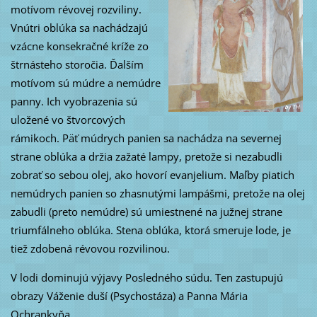
motívom révovej rozviliny.
Vnútri oblúka sa nachádzajú
vzácne konsekračné kríže zo
štrnásteho storočia. Ďalším
motívom sú múdre a nemúdre
panny. Ich vyobrazenia sú
uložené vo štvorcových
rámikoch. Päť múdrych panien sa nachádza na severnej
strane oblúka a držia zažaté lampy, pretože si nezabudli
zobrať so sebou olej, ako hovorí evanjelium. Maľby piatich
nemúdrych panien so zhasnutými lampášmi, pretože na olej
zabudli (preto nemúdre) sú umiestnené na južnej strane
triumfálneho oblúka. Stena oblúka, ktorá smeruje lode, je
tiež zdobená révovou rozvilinou.
V lodi dominujú výjavy Posledného súdu. Ten zastupujú
obrazy Váženie duší (Psychostáza) a Panna Mária
Ochrankyňa.