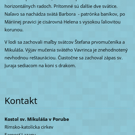
horizontálnych radoch. Prítomné sú ďalšie dve svätice.
Naľavo sa nachádza svätá Barbora - patrónka baníkov, po
Máriinej pravici je cisárovná Helena s vysokou ľaliovitou
korunou.
V lodi sa zachovali maľby svätcov Štefana prvomučeníka a
Mikuláša. Výjav mučenia svätého Vavrinca je znehodnotený
nevhodnou reštauráciou. Čiastočne sa zachoval zápas sv.
Juraja sediacom na koni s drakom.
Kontakt
Kostol sv. Mikuláša v Porube
Rímsko-katolícka cirkev
Farnosť Lazany