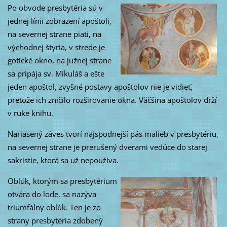
Po obvode presbytéria sú v
jednej línii zobrazení apoštoli,
na severnej strane piati, na
východnej štyria, v strede je
gotické okno, na južnej strane
sa pripája sv. Mikuláš a ešte
jeden apoštol, zvyšné postavy apoštolov nie je vidieť,
pretože ich zničilo rozširovanie okna. Väčšina apoštolov drží
v ruke knihu.
Nariasený záves tvorí najspodnejší pás malieb v presbytériu,
na severnej strane je prerušený dverami vedúce do starej
sakristie, ktorá sa už nepoužíva.
Oblúk, ktorým sa presbytérium
otvára do lode, sa nazýva
triumfálny oblúk. Ten je zo
strany presbytéria zdobený