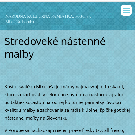
NÁRODNÁ KULTÚRNA PAMIATKA, kostol sv.
Mikuláša Poruba
Stredoveké nástenné
maľby
Kostol svätého Mikuláša je známy najmä svojim freskami,
ktoré sa zachovali v celom presbytériu a čiastočne aj v lodi.
Sú taktiež súčasťou národnej kultúrnej pamiatky. Svojou
kvalitou maľby a zachovania sa radia k úplnej špičke gotickej
nástennej maľby na Slovensku.
V Porube sa nachádzajú nielen pravé fresky tzv. all fresco,