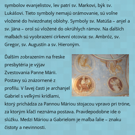
symbolov evanjelistov, lev patrí sv. Markovi, býk sv.
Lukášovi. Tieto symboly nemajú orámovanie, sú voľne
vložené do hviezdnatej oblohy. Symboly sv. Matúša – anjel a
sv. Jána – orol sú vložené do okrúhlych rámov. Na ďalších
maľbách sú vyobrazení cirkevní otcovia: sv. Ambróz, sv.
Gregor, sv. Augustín a sv. Hieroným.
Ďalším zobrazením na freske
presbytéria je výjav
Zvestovania Panne Márii.
Postavy sú znázornené z
profilu. V ľavej časti je archanjel
Gabriel s veľkými krídlami,
ktorý prichádza za Pannou Máriou stojacou vpravo pri tróne,
za ktorým kľačí neznáma postava. Pravdepodobne ide o
slúžku. Medzi Máriou a Gabrielom je maľba ľalie – znaku
čistoty a nevinnosti.