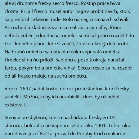
ale aj druhotné fresky secco fresco. Postup práce býval
zložitý. Pri all fresco musel autor najprv urobiť návrh, ktorý
sa predložil cirkevnej rade. Bolo na nej, či sa návrh schváli.
Ak rozhodla kladne, začala sa realizácia výmaľby, ktorá
nebola vôbec jednoduchá, umelec si musel prácu rozdeliť do
tzv. denného plánu, kde si značil, čo v ten-ktorý deň urobí.
Na hrubú omietku sa natiahla tenká vápenatá omietka.
Umelec si na ňu priložil šablónu a pozdĺž okraja nanášal
farbu, pokým bola omietka vlhká. Secco fresco sa na rozdiel
od all fresco maľuje na suchú omietku.
V roku 1647 padol kostol do rúk protestantov, ktorí fresky
zabielili. Možno, keby ich nezabielili, dnes by už neboli
existovali.
Steny v presbytériu, kde sa nachádzajú fresky zo 14.
storočia, boli zalíčené vápnom až do roku 1901. Toho roku
národovec Jozef Kačka pozval do Poruby troch maliarov: