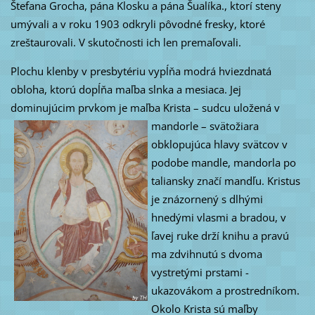
Štefana Grocha, pána Klosku a pána Šualíka., ktorí steny
umývali a v roku 1903 odkryli pôvodné fresky, ktoré
zreštaurovali. V skutočnosti ich len premaľovali.
Plochu klenby v presbytériu vypĺňa modrá hviezdnatá
obloha, ktorú dopĺňa maľba slnka a mesiaca. Jej
dominujúcim prvkom je maľba Krista – sudcu uložená v
mandorle
– svätožiara
obklopujúca hlavy svätcov v
podobe mandle, mandorla po
taliansky značí mandľu. Kristus
je znázornený s dlhými
hnedými vlasmi a bradou, v
ľavej ruke drží knihu a pravú
ma zdvihnutú s dvoma
vystretými prstami -
ukazovákom a prostredníkom.
Okolo Krista sú maľby