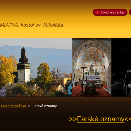
Úvodná stránka
TKA, kostol sv. Mikuláša
Úvodná stránka
>
Farské oznamy
>>
Farské oznam
y
<