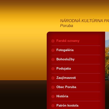
NÁRODNÁ KULTÚRNA PAMIA
Poruba
Farské oznamy
Fotogaléria
Bohoslužby
Podujatia
Zaujímavosti
Obec Poruba
História
Patrón kostola