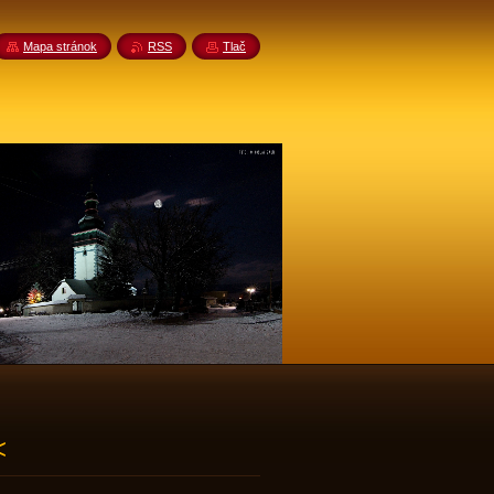
Mapa stránok
RSS
Tlač
<