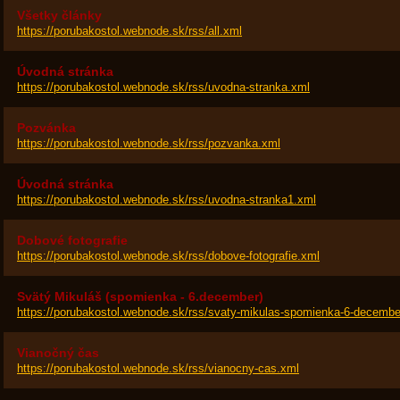
Všetky články
https://porubakostol.webnode.sk/rss/all.xml
Úvodná stránka
https://porubakostol.webnode.sk/rss/uvodna-stranka.xml
Pozvánka
https://porubakostol.webnode.sk/rss/pozvanka.xml
Úvodná stránka
https://porubakostol.webnode.sk/rss/uvodna-stranka1.xml
Dobové fotografie
https://porubakostol.webnode.sk/rss/dobove-fotografie.xml
Svätý Mikuláš (spomienka - 6.december)
https://porubakostol.webnode.sk/rss/svaty-mikulas-spomienka-6-decembe
Vianočný čas
https://porubakostol.webnode.sk/rss/vianocny-cas.xml