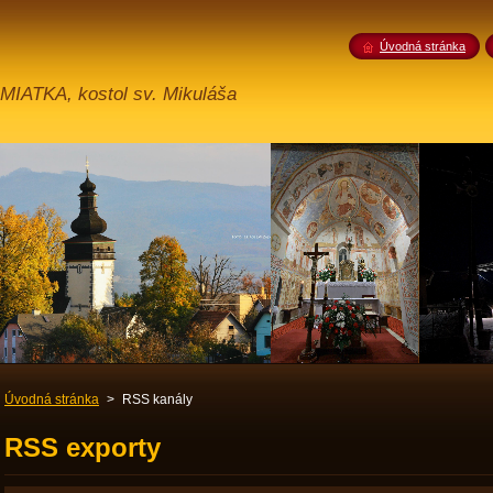
Úvodná stránka
TKA, kostol sv. Mikuláša
Úvodná stránka
>
RSS kanály
RSS exporty