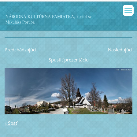
NÁRODNÁ KULTÚRNA PAMIATKA, kostol sv.
Mikuláša Poruba
Predchádzajúci
Nasledujúci
Spustiť prezentáciu
« Späť